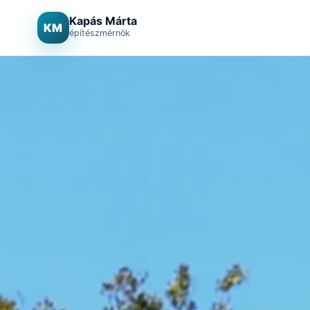
Kapás Márta
KM
építészmérnök